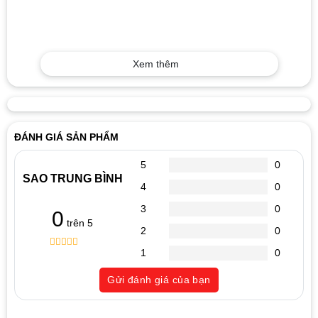
Xem thêm
ĐÁNH GIÁ SẢN PHẨM
5
0
SAO TRUNG BÌNH
4
0
3
0
0
trên 5
2
0
1
0
0
5
0
out
Gửi đánh giá của bạn
of
based
on
customer