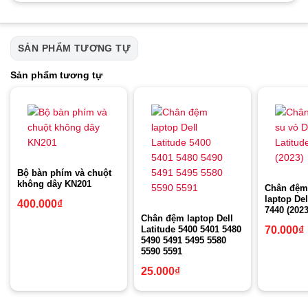
SẢN PHẨM TƯƠNG TỰ
Sản phẩm tương tự
Bộ bàn phím và chuột
không dây KN201
Chân đệm 
laptop Del
400.000
₫
7440 (2023
Chân đệm laptop Dell
Latitude 5400 5401 5480
70.000
₫
5490 5491 5495 5580
5590 5591
25.000
₫