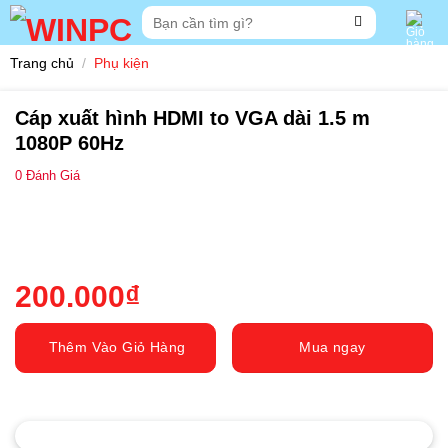
Skip
Tìm
to
kiếm:
content
Trang chủ
/
Phụ kiện
Cáp xuất hình HDMI to VGA dài 1.5 m
1080P 60Hz
0
Đánh Giá
200.000
₫
Thêm Vào Giỏ Hàng
Mua ngay