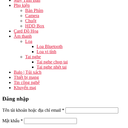
Máy Tính Bàn
Phụ kiện
Bàn Phím
Camera
Chuột
HDD Box
Card Đồ Họa
Âm thanh
Loa
Loa Bluetooth
Loa vi tính
Tai nghe
Tai nghe chụp tai
Tai nghe nhét tai
Balo | Túi xách
Thiết bị mạng
Tin công nghệ
Khuyến mại
Đăng nhập
Tên tài khoản hoặc địa chỉ email
*
Mật khẩu
*