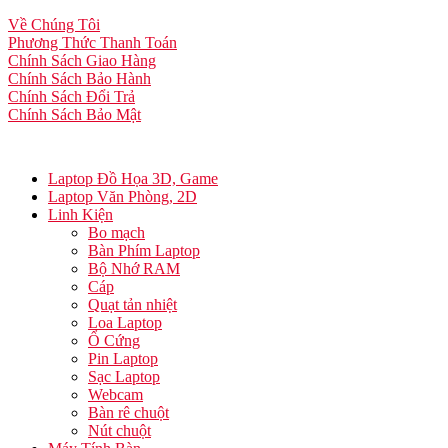
Về Chúng Tôi
Phương Thức Thanh Toán
Chính Sách Giao Hàng
Chính Sách Bảo Hành
Chính Sách Đổi Trả
Chính Sách Bảo Mật
Laptop Đồ Họa 3D, Game
Laptop Văn Phòng, 2D
Linh Kiện
Bo mạch
Bàn Phím Laptop
Bộ Nhớ RAM
Cáp
Quạt tản nhiệt
Loa Laptop
Ổ Cứng
Pin Laptop
Sạc Laptop
Webcam
Bàn rê chuột
Nút chuột