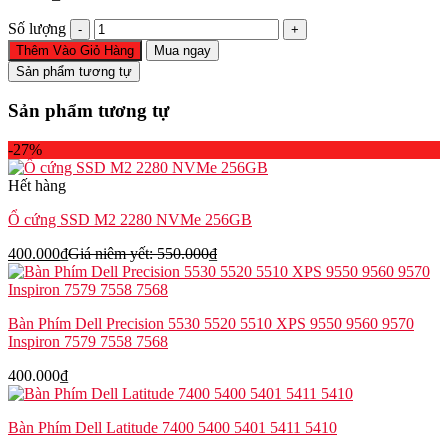
Chân
Số lượng
đệm
Thêm Vào Giỏ Hàng
Mua ngay
cao
Sản phẩm tương tự
su
laptop
Sản phẩm tương tự
ThinkPad
T490s
-27%
T14s
Gen
Hết hàng
1
X390
Ổ cứng SSD M2 2280 NVMe 256GB
X13
Gen
400.000
₫
Giá niêm yết:
550.000
₫
1
số
lượng
Bàn Phím Dell Precision 5530 5520 5510 XPS 9550 9560 9570
Inspiron 7579 7558 7568
400.000
₫
Bàn Phím Dell Latitude 7400 5400 5401 5411 5410