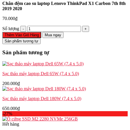
Chân đệm cao su laptop Lenovo ThinkPad X1 Carbon 7th 8th
2019 2020
70.000
₫
Chân
Số lượng
đệm
Thêm Vào Giỏ Hàng
Mua ngay
cao
Sản phẩm tương tự
su
laptop
Sản phẩm tương tự
Lenovo
ThinkPad
X1
Carbon
Sạc tháo máy laptop Dell 65W (7.4 x 5.0)
7th
8th
200.000
₫
2019
2020
số
Sạc tháo máy laptop Dell 180W (7.4 x 5.0)
lượng
650.000
₫
-27%
Hết hàng