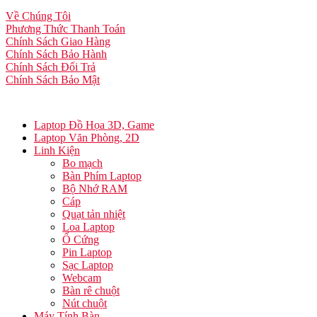
Về Chúng Tôi
Phương Thức Thanh Toán
Chính Sách Giao Hàng
Chính Sách Bảo Hành
Chính Sách Đổi Trả
Chính Sách Bảo Mật
Laptop Đồ Họa 3D, Game
Laptop Văn Phòng, 2D
Linh Kiện
Bo mạch
Bàn Phím Laptop
Bộ Nhớ RAM
Cáp
Quạt tản nhiệt
Loa Laptop
Ổ Cứng
Pin Laptop
Sạc Laptop
Webcam
Bàn rê chuột
Nút chuột
Máy Tính Bàn