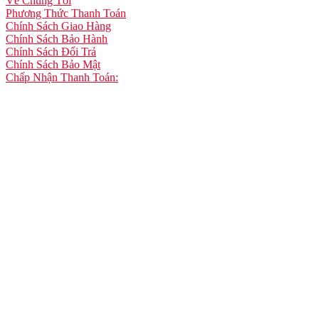
Về Chúng Tôi
Phương Thức Thanh Toán
Chính Sách Giao Hàng
Chính Sách Bảo Hành
Chính Sách Đổi Trả
Chính Sách Bảo Mật
Chấp Nhận Thanh Toán: