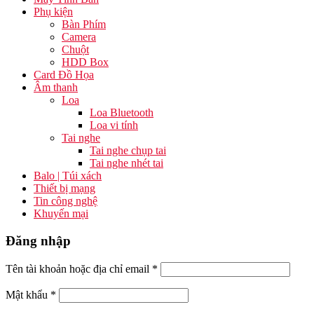
Phụ kiện
Bàn Phím
Camera
Chuột
HDD Box
Card Đồ Họa
Âm thanh
Loa
Loa Bluetooth
Loa vi tính
Tai nghe
Tai nghe chụp tai
Tai nghe nhét tai
Balo | Túi xách
Thiết bị mạng
Tin công nghệ
Khuyến mại
Đăng nhập
Tên tài khoản hoặc địa chỉ email
*
Mật khẩu
*