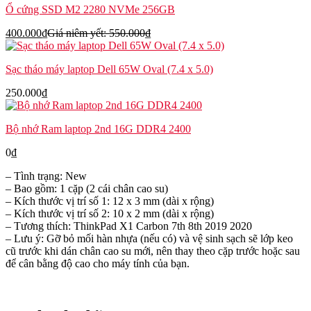
Ổ cứng SSD M2 2280 NVMe 256GB
400.000
₫
Giá niêm yết:
550.000
₫
Sạc tháo máy laptop Dell 65W Oval (7.4 x 5.0)
250.000
₫
Bộ nhớ Ram laptop 2nd 16G DDR4 2400
0
₫
– Tình trạng: New
– Bao gồm: 1 cặp (2 cái chân cao su)
– Kích thước vị trí số 1: 12 x 3 mm (dài x rộng)
– Kích thước vị trí số 2: 10 x 2 mm (dài x rộng)
– Tương thích: ThinkPad X1 Carbon 7th 8th 2019 2020
– Lưu ý: Gỡ bỏ mối hàn nhựa (nếu có) và vệ sinh sạch sẽ lớp keo
cũ trước khi dán chân cao su mới, nên thay theo cặp trước hoặc sau
để cân bằng độ cao cho máy tính của bạn.