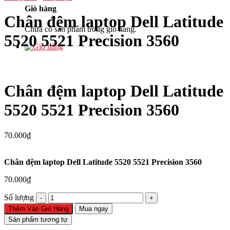
Giỏ hàng
Chân đệm laptop Dell Latitude
Chưa có sản phẩm trong giỏ hàng.
5520 5521 Precision 3560
Chân đệm laptop Dell Latitude
5520 5521 Precision 3560
70.000
₫
Chân đệm laptop Dell Latitude 5520 5521 Precision 3560
70.000
₫
Chân
Số lượng
đệm
Thêm Vào Giỏ Hàng
Mua ngay
laptop
Sản phẩm tương tự
Dell