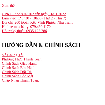
Xem thêm
GPKD: 37A8045702 cấp ngày 16/11/2022
Làm việc: từ 8h30 - 18h00 (Thứ 2 - Thứ 7)
Địa chỉ: 200 Đoàn Kết, Vĩnh Phước, Nha Trang
Hotline mua hàng: 079.460.1170
Hỗ trợ kỹ thuật: 0935.123.286
HƯỚNG DẪN & CHÍNH SÁCH
Về Chúng Tôi
Phương Thức Thanh Toán
Chính Sách Giao Hàng
Chính Sách Bảo Hành
Chính Sách Đổi Trả
Chính Sách Bảo Mật
Chấp Nhận Thanh Toán: