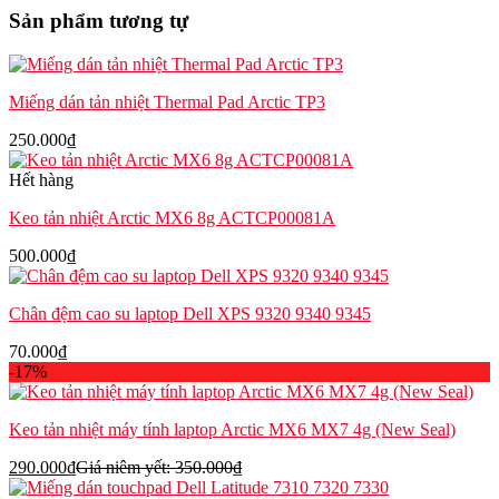
Latitude
Sản phẩm tương tự
5520
5521
Precision
3560
Miếng dán tản nhiệt Thermal Pad Arctic TP3
số
lượng
250.000
₫
Hết hàng
Keo tản nhiệt Arctic MX6 8g ACTCP00081A
500.000
₫
Chân đệm cao su laptop Dell XPS 9320 9340 9345
70.000
₫
-17%
Keo tản nhiệt máy tính laptop Arctic MX6 MX7 4g (New Seal)
290.000
₫
Giá niêm yết:
350.000
₫