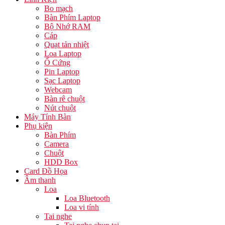
Bo mạch
Bàn Phím Laptop
Bộ Nhớ RAM
Cáp
Quạt tản nhiệt
Loa Laptop
Ổ Cứng
Pin Laptop
Sạc Laptop
Webcam
Bàn rê chuột
Nút chuột
Máy Tính Bàn
Phụ kiện
Bàn Phím
Camera
Chuột
HDD Box
Card Đồ Họa
Âm thanh
Loa
Loa Bluetooth
Loa vi tính
Tai nghe