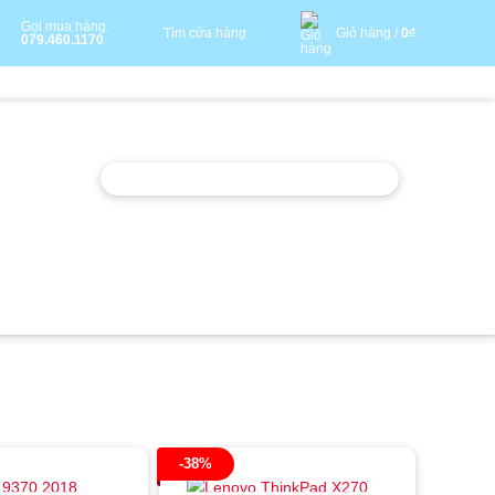
Gọi mua hàng:
Tìm cửa hàng
Giỏ hàng /
0
₫
079.460.1170
-38%