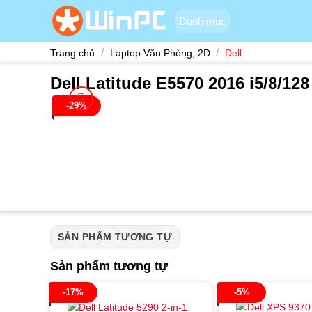
Skip
Danh mục
to
content
/
/
Trang chủ
Laptop Văn Phòng, 2D
Dell
Dell Latitude E5570 2016 i5/8/1
-29%
SẢN PHẨM TƯƠNG TỰ
Sản phẩm tương tự
-17%
-5%