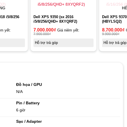
ÀNG
HẾ
18 i5/8/256
Dell XPS 9350 (sx 2016
Dell XPS 9370
i5/8/256/QHD+ 8XYQRF2)
(HBYLSQ2)
7.000.000
₫
8.700.000
₫
êm yết:
Giá niêm yết:
7.900.000
₫
9.900.000
₫
Hỗ trợ trả góp
Hỗ trợ trả góp
Đồ họa / GPU
N/A
Pin / Battery
6 giờ
Sạc / Adapter