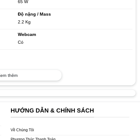
65 W
Độ nặng / Mass
2.2 Kg
Webcam
Có
em thêm
HƯỚNG DẪN & CHÍNH SÁCH
dây
ước
Về Chúng Tôi
Phương Thức Thanh Toán