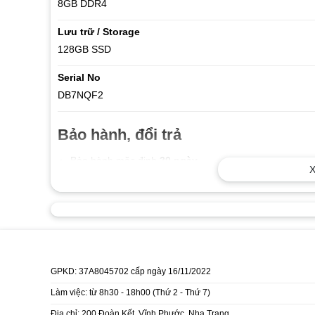
8GB DDR4
Lưu trữ / Storage
128GB SSD
Serial No
DB7NQF2
Bảo hành, đổi trả
Bảo hành mặc định
30 ngày
X
Bảo trì vệ sinh miễn phí trọn đời máy
Dự kiến vận chuyển
Tặng kèm túi xách hoặc chuột không 
GPKD: 37A8045702 cấp ngày 16/11/2022
Miễn phí vận chuyển khi thanh toán tr
Làm việc: từ 8h30 - 18h00 (Thứ 2 - Thứ 7)
Địa chỉ: 200 Đoàn Kết, Vĩnh Phước, Nha Trang