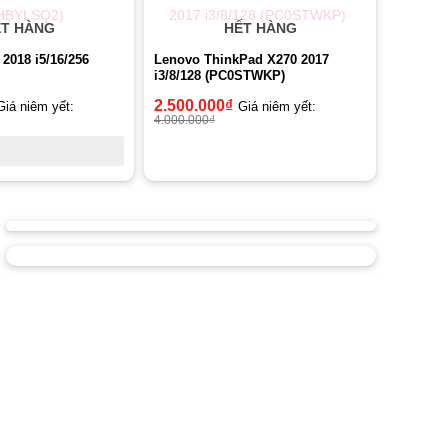
T HÀNG
HẾT HÀNG
 2018 i5/16/256
Lenovo ThinkPad X270 2017
i3/8/128 (PC0STWKP)
2.500.000
₫
Giá niêm yết:
Giá niêm yết:
4.000.000
₫