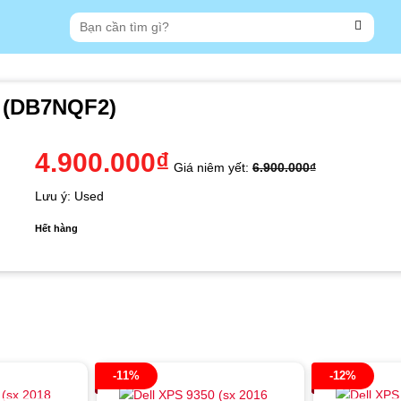
Tìm
kiếm:
28 (DB7NQF2)
4.900.000
₫
Giá niêm yết:
6.900.000
₫
Lưu ý: Used
Hết hàng
-11%
-12%