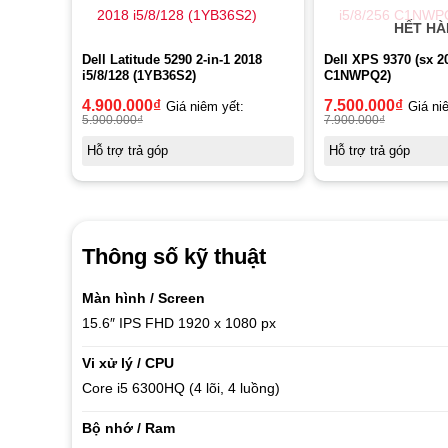
HẾT H
Dell Latitude 5290 2-in-1 2018
Dell XPS 9370 (sx 20
i5/8/128 (1YB36S2)
C1NWPQ2)
4.900.000
₫
7.500.000
₫
Giá niêm yết:
Giá ni
5.900.000
₫
7.900.000
₫
Hỗ trợ trả góp
Hỗ trợ trả góp
Thông số kỹ thuật
Màn hình / Screen
15.6″ IPS FHD 1920 x 1080 px
Vi xử lý / CPU
Core i5 6300HQ (4 lõi, 4 luồng)
Bộ nhớ / Ram