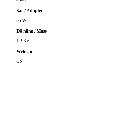
Sạc / Adapter
65 W
Độ nặng / Mass
1.3 Kg
Webcam
Có