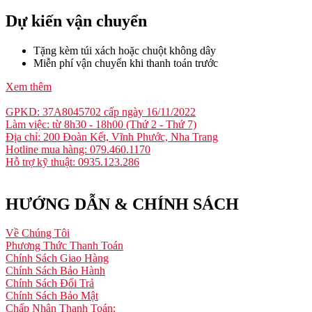
Dự kiến vận chuyển
Tặng kèm túi xách hoặc chuột không dây
Miễn phí vận chuyển khi thanh toán trước
Xem thêm
GPKD: 37A8045702 cấp ngày 16/11/2022
Làm việc: từ 8h30 - 18h00 (Thứ 2 - Thứ 7)
Địa chỉ: 200 Đoàn Kết, Vĩnh Phước, Nha Trang
Hotline mua hàng: 079.460.1170
Hỗ trợ kỹ thuật: 0935.123.286
HƯỚNG DẪN & CHÍNH SÁCH
Về Chúng Tôi
Phương Thức Thanh Toán
Chính Sách Giao Hàng
Chính Sách Bảo Hành
Chính Sách Đổi Trả
Chính Sách Bảo Mật
Chấp Nhận Thanh Toán: