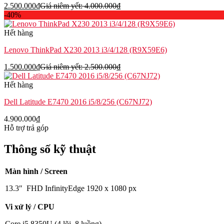
2.500.000
₫
Giá niêm yết:
4.000.000
₫
-40%
Hết hàng
Lenovo ThinkPad X230 2013 i3/4/128 (R9X59E6)
1.500.000
₫
Giá niêm yết:
2.500.000
₫
Hết hàng
Dell Latitude E7470 2016 i5/8/256 (C67NJ72)
4.900.000
₫
Hỗ trợ trả góp
Thông số kỹ thuật
Màn hình / Screen
13.3″ FHD InfinityEdge 1920 x 1080 px
Vi xử lý / CPU
Core i5 8350U (4 lõi, 8 luồng)