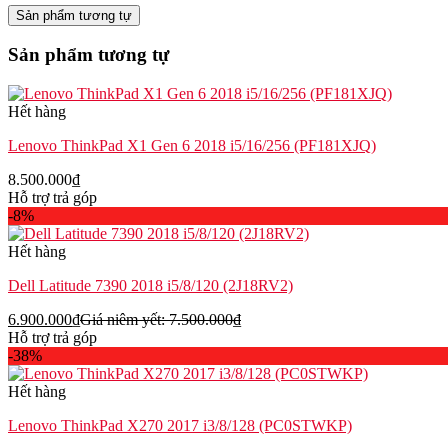
Sản phẩm tương tự
Sản phẩm tương tự
Hết hàng
Lenovo ThinkPad X1 Gen 6 2018 i5/16/256 (PF181XJQ)
8.500.000
₫
Hỗ trợ trả góp
-8%
Hết hàng
Dell Latitude 7390 2018 i5/8/120 (2J18RV2)
6.900.000
₫
Giá niêm yết:
7.500.000
₫
Hỗ trợ trả góp
-38%
Hết hàng
Lenovo ThinkPad X270 2017 i3/8/128 (PC0STWKP)