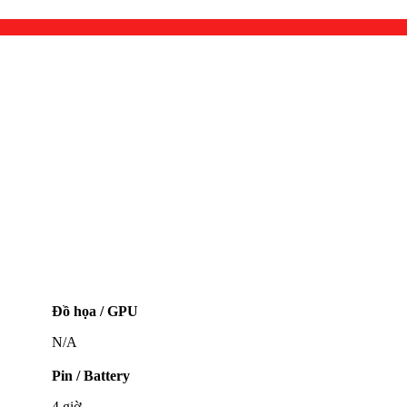
Đồ họa / GPU
N/A
Pin / Battery
4 giờ