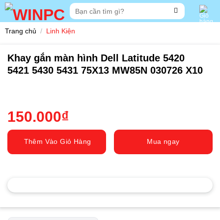
Skip
Tìm
to
kiếm:
content
Trang chủ
/
Linh Kiện
Khay gắn màn hình Dell Latitude 5420
5421 5430 5431 75X13 MW85N 030726 X10
150.000
₫
Thêm Vào Giỏ Hàng
Mua ngay