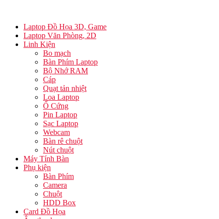
Laptop Đồ Họa 3D, Game
Laptop Văn Phòng, 2D
Linh Kiện
Bo mạch
Bàn Phím Laptop
Bộ Nhớ RAM
Cáp
Quạt tản nhiệt
Loa Laptop
Ổ Cứng
Pin Laptop
Sạc Laptop
Webcam
Bàn rê chuột
Nút chuột
Máy Tính Bàn
Phụ kiện
Bàn Phím
Camera
Chuột
HDD Box
Card Đồ Họa