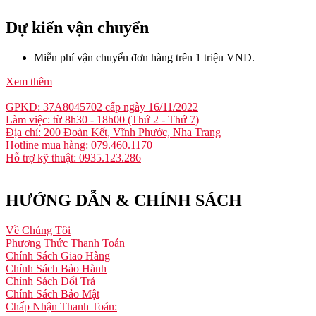
Dự kiến vận chuyển
Miễn phí vận chuyển đơn hàng trên 1 triệu VND.
Xem thêm
GPKD: 37A8045702 cấp ngày 16/11/2022
Làm việc: từ 8h30 - 18h00 (Thứ 2 - Thứ 7)
Địa chỉ: 200 Đoàn Kết, Vĩnh Phước, Nha Trang
Hotline mua hàng: 079.460.1170
Hỗ trợ kỹ thuật: 0935.123.286
HƯỚNG DẪN & CHÍNH SÁCH
Về Chúng Tôi
Phương Thức Thanh Toán
Chính Sách Giao Hàng
Chính Sách Bảo Hành
Chính Sách Đổi Trả
Chính Sách Bảo Mật
Chấp Nhận Thanh Toán: