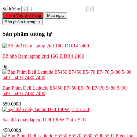
Loa
Số lượng
laptop
Thêm Vào Giỏ Hàng
Mua ngay
Lenovo
Sản phẩm tương tự
ThinkPad
X1
Sản phẩm tương tự
Carbon
Gen
5
Gen
Bộ nhớ Ram laptop 2nd 16G DDR4 2400
6
2017
0
₫
2018
PK23000P7Y0
số
lượng
Bàn Phím Dell Latitude E5450 E7450 E5470 E7470 5480 5490
5491 5495 7480 7490
550.000
₫
Sạc tháo máy laptop Dell 130W (7.4 x 5.0)
450.000
₫