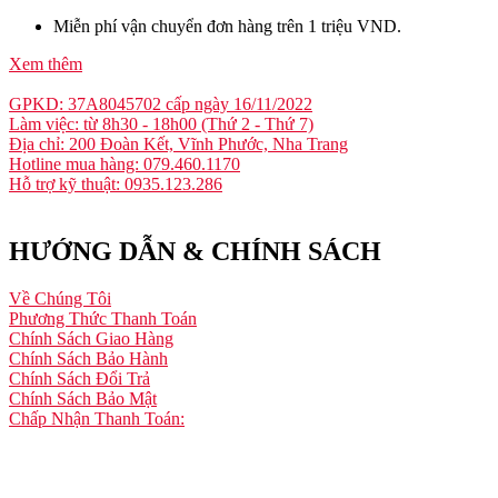
Miễn phí vận chuyển đơn hàng trên 1 triệu VND.
Xem thêm
GPKD: 37A8045702 cấp ngày 16/11/2022
Làm việc: từ 8h30 - 18h00 (Thứ 2 - Thứ 7)
Địa chỉ: 200 Đoàn Kết, Vĩnh Phước, Nha Trang
Hotline mua hàng: 079.460.1170
Hỗ trợ kỹ thuật: 0935.123.286
HƯỚNG DẪN & CHÍNH SÁCH
Về Chúng Tôi
Phương Thức Thanh Toán
Chính Sách Giao Hàng
Chính Sách Bảo Hành
Chính Sách Đổi Trả
Chính Sách Bảo Mật
Chấp Nhận Thanh Toán: