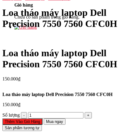
Giỏ hàng
Loa tháo máy laptop Dell
Chưa có sản phẩm trong giỏ hàng.
Precision 7550 7560 CFC0H
Loa tháo máy laptop Dell
Precision 7550 7560 CFC0H
150.000
₫
Loa tháo máy laptop Dell Precision 7550 7560 CFC0H
150.000
₫
Loa
Số lượng
tháo
Thêm Vào Giỏ Hàng
Mua ngay
máy
Sản phẩm tương tự
laptop