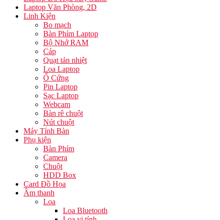
Laptop Văn Phòng, 2D
Linh Kiện
Bo mạch
Bàn Phím Laptop
Bộ Nhớ RAM
Cáp
Quạt tản nhiệt
Loa Laptop
Ổ Cứng
Pin Laptop
Sạc Laptop
Webcam
Bàn rê chuột
Nút chuột
Máy Tính Bàn
Phụ kiện
Bàn Phím
Camera
Chuột
HDD Box
Card Đồ Họa
Âm thanh
Loa
Loa Bluetooth
Loa vi tính