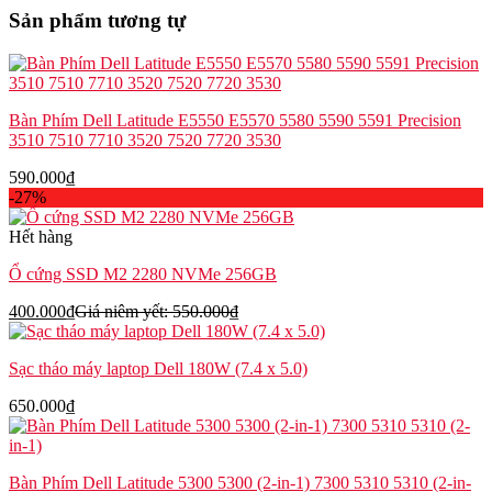
Dell
Sản phẩm tương tự
Precision
7550
7560
CFC0H
số
Bàn Phím Dell Latitude E5550 E5570 5580 5590 5591 Precision
lượng
3510 7510 7710 3520 7520 7720 3530
590.000
₫
-27%
Hết hàng
Ổ cứng SSD M2 2280 NVMe 256GB
400.000
₫
Giá niêm yết:
550.000
₫
Sạc tháo máy laptop Dell 180W (7.4 x 5.0)
650.000
₫
Bàn Phím Dell Latitude 5300 5300 (2-in-1) 7300 5310 5310 (2-in-