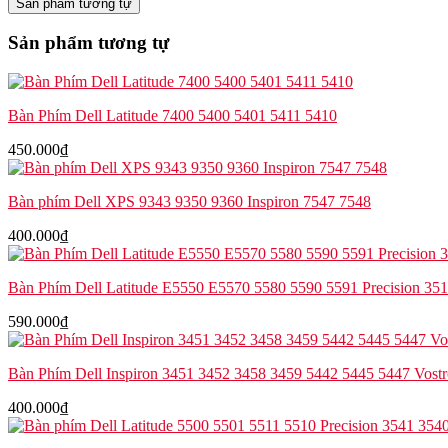
Sản phẩm tương tự
Latitude
7280
Sản phẩm tương tự
7380
7290
7390
0HR8RF
Bàn Phím Dell Latitude 7400 5400 5401 5411 5410
Original
số
450.000
₫
lượng
Bàn phím Dell XPS 9343 9350 9360 Inspiron 7547 7548
400.000
₫
Bàn Phím Dell Latitude E5550 E5570 5580 5590 5591 Precision 35
590.000
₫
Bàn Phím Dell Inspiron 3451 3452 3458 3459 5442 5445 5447 Vost
400.000
₫