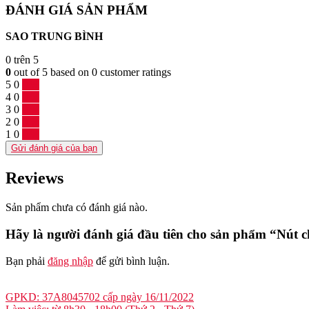
ĐÁNH GIÁ SẢN PHẨM
SAO TRUNG BÌNH
0
trên 5
0
out of
5
based on
0
customer ratings
5
0
0 %
4
0
0 %
3
0
0 %
2
0
0 %
1
0
0 %
Gửi đánh giá của bạn
Reviews
Sản phẩm chưa có đánh giá nào.
Hãy là người đánh giá đầu tiên cho sản phẩm “Nút 
Bạn phải
đăng nhập
để gửi bình luận.
GPKD: 37A8045702 cấp ngày 16/11/2022