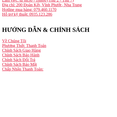
Làm việc: từ 8h30 - 18h00 (Thứ 2 - Thứ 7)
Địa chỉ: 200 Đoàn Kết, Vĩnh Phước, Nha Trang
Hotline mua hàng: 079.460.1170
Hỗ trợ kỹ thuật: 0935.123.286
HƯỚNG DẪN & CHÍNH SÁCH
Về Chúng Tôi
Phương Thức Thanh Toán
Chính Sách Giao Hàng
Chính Sách Bảo Hành
Chính Sách Đổi Trả
Chính Sách Bảo Mật
Chấp Nhận Thanh Toán: