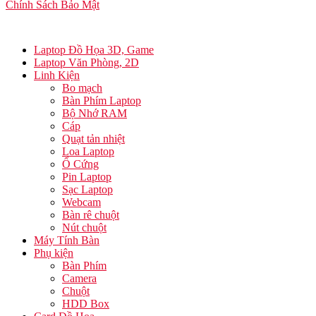
Chính Sách Bảo Mật
Laptop Đồ Họa 3D, Game
Laptop Văn Phòng, 2D
Linh Kiện
Bo mạch
Bàn Phím Laptop
Bộ Nhớ RAM
Cáp
Quạt tản nhiệt
Loa Laptop
Ổ Cứng
Pin Laptop
Sạc Laptop
Webcam
Bàn rê chuột
Nút chuột
Máy Tính Bàn
Phụ kiện
Bàn Phím
Camera
Chuột
HDD Box