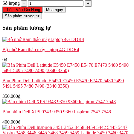
Quạt
Số lượng
tản
Thêm Vào Giỏ Hàng
Mua ngay
nhiệt
Sản phẩm tương tự
Dell
Latitude
Sản phẩm tương tự
7320
Detachable
DJ2D1
PGV79
Bộ nhớ Ram tháo máy laptop 4G DDR4
số
lượng
0
₫
Bàn Phím Dell Latitude E5450 E7450 E5470 E7470 5480 5490
5491 5495 7480 7490 (3340 3350)
350.000
₫
Bàn phím Dell XPS 9343 9350 9360 Inspiron 7547 7548
400.000
₫