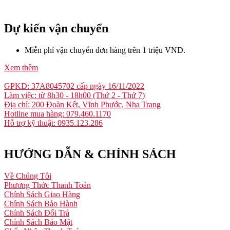
Dự kiến vận chuyển
Miễn phí vận chuyển đơn hàng trên 1 triệu VND.
Xem thêm
GPKD: 37A8045702 cấp ngày 16/11/2022
Làm việc: từ 8h30 - 18h00 (Thứ 2 - Thứ 7)
Địa chỉ: 200 Đoàn Kết, Vĩnh Phước, Nha Trang
Hotline mua hàng: 079.460.1170
Hỗ trợ kỹ thuật: 0935.123.286
HƯỚNG DẪN & CHÍNH SÁCH
Về Chúng Tôi
Phương Thức Thanh Toán
Chính Sách Giao Hàng
Chính Sách Bảo Hành
Chính Sách Đổi Trả
Chính Sách Bảo Mật