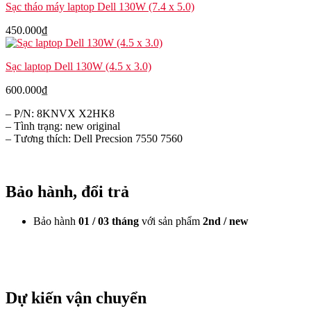
Sạc tháo máy laptop Dell 130W (7.4 x 5.0)
450.000
₫
Sạc laptop Dell 130W (4.5 x 3.0)
600.000
₫
– P/N: 8KNVX X2HK8
– Tình trạng: new original
– Tương thích: Dell Precsion 7550 7560
Bảo hành, đổi trả
Bảo hành
01 / 03 tháng
với sản phẩm
2nd / new
Dự kiến vận chuyển