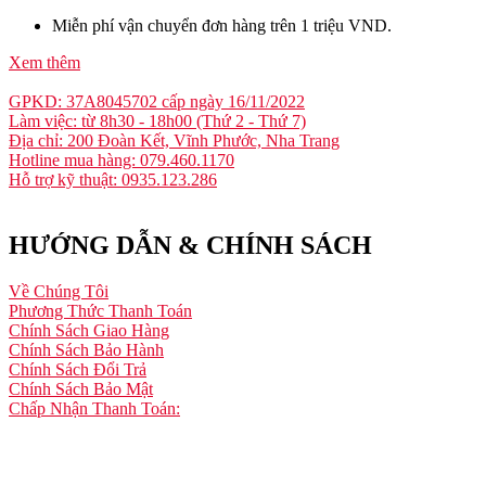
Miễn phí vận chuyển đơn hàng trên 1 triệu VND.
Xem thêm
GPKD: 37A8045702 cấp ngày 16/11/2022
Làm việc: từ 8h30 - 18h00 (Thứ 2 - Thứ 7)
Địa chỉ: 200 Đoàn Kết, Vĩnh Phước, Nha Trang
Hotline mua hàng: 079.460.1170
Hỗ trợ kỹ thuật: 0935.123.286
HƯỚNG DẪN & CHÍNH SÁCH
Về Chúng Tôi
Phương Thức Thanh Toán
Chính Sách Giao Hàng
Chính Sách Bảo Hành
Chính Sách Đổi Trả
Chính Sách Bảo Mật
Chấp Nhận Thanh Toán: