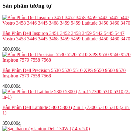
Precsion
Sản phẩm tương tự
7550
7560
8KNVX
X2HK8
số
Bàn Phím Dell Inspiron 3451 3452 3458 3459 5442 5445 5447
lượng
Vostro 3458 3446 3445 3468 3459 5459 Latitude 3450 3460 3470
300.000
₫
Bàn Phím Dell Precision 5530 5520 5510 XPS 9550 9560 9570
Inspiron 7579 7558 7568
400.000
₫
Bàn Phím Dell Latitude 5300 5300 (2-in-1) 7300 5310 5310 (2-in-
1)
350.000
₫