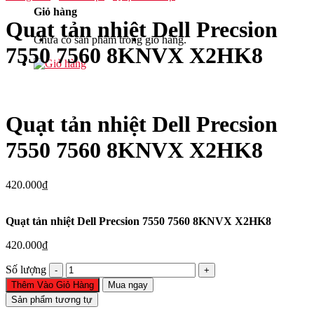
Giỏ hàng
Quạt tản nhiệt Dell Precsion
Chưa có sản phẩm trong giỏ hàng.
7550 7560 8KNVX X2HK8
Quạt tản nhiệt Dell Precsion
7550 7560 8KNVX X2HK8
420.000
₫
Quạt tản nhiệt Dell Precsion 7550 7560 8KNVX X2HK8
420.000
₫
Quạt
Số lượng
tản
Thêm Vào Giỏ Hàng
Mua ngay
nhiệt
Sản phẩm tương tự
Dell