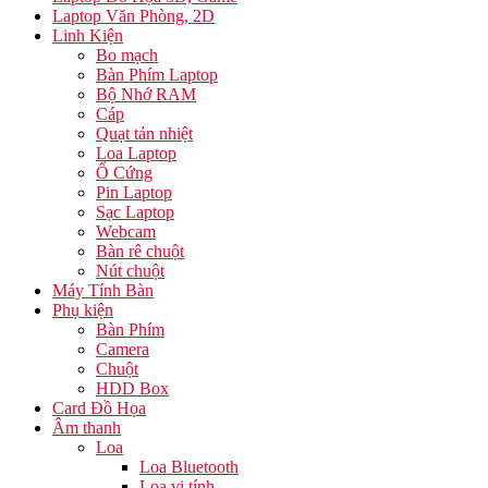
Laptop Văn Phòng, 2D
Linh Kiện
Bo mạch
Bàn Phím Laptop
Bộ Nhớ RAM
Cáp
Quạt tản nhiệt
Loa Laptop
Ổ Cứng
Pin Laptop
Sạc Laptop
Webcam
Bàn rê chuột
Nút chuột
Máy Tính Bàn
Phụ kiện
Bàn Phím
Camera
Chuột
HDD Box
Card Đồ Họa
Âm thanh
Loa
Loa Bluetooth
Loa vi tính