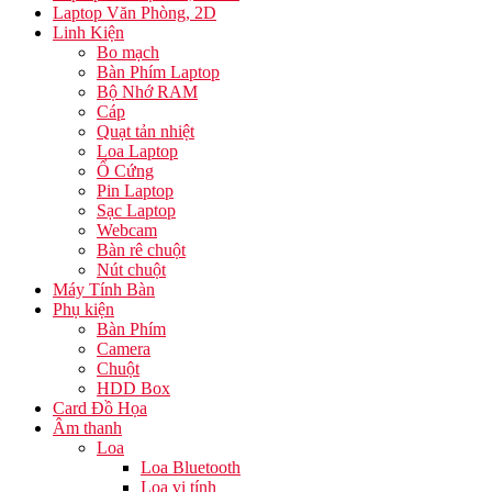
Laptop Văn Phòng, 2D
Linh Kiện
Bo mạch
Bàn Phím Laptop
Bộ Nhớ RAM
Cáp
Quạt tản nhiệt
Loa Laptop
Ổ Cứng
Pin Laptop
Sạc Laptop
Webcam
Bàn rê chuột
Nút chuột
Máy Tính Bàn
Phụ kiện
Bàn Phím
Camera
Chuột
HDD Box
Card Đồ Họa
Âm thanh
Loa
Loa Bluetooth
Loa vi tính