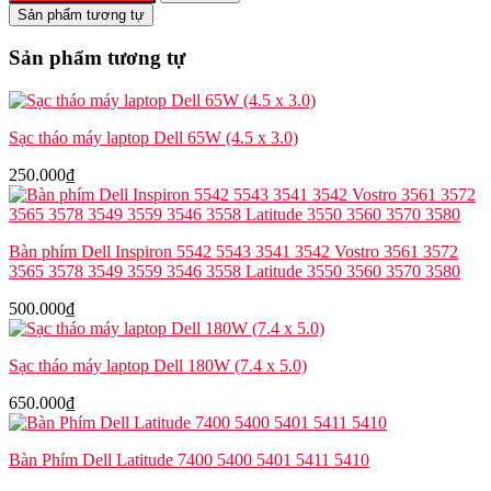
Latitude
Sản phẩm tương tự
5290
2-
Sản phẩm tương tự
in-
1
7285
5285
Sạc tháo máy laptop Dell 65W (4.5 x 3.0)
(6BF502T2)
số
250.000
₫
lượng
Bàn phím Dell Inspiron 5542 5543 3541 3542 Vostro 3561 3572
3565 3578 3549 3559 3546 3558 Latitude 3550 3560 3570 3580
500.000
₫
Sạc tháo máy laptop Dell 180W (7.4 x 5.0)
650.000
₫
Bàn Phím Dell Latitude 7400 5400 5401 5411 5410