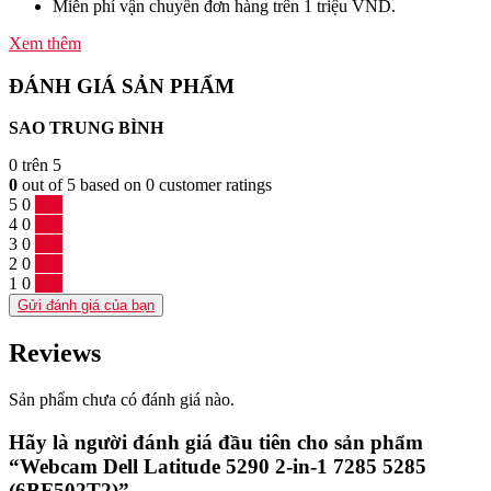
Miễn phí vận chuyển đơn hàng trên 1 triệu VND.
Xem thêm
ĐÁNH GIÁ SẢN PHẨM
SAO TRUNG BÌNH
0
trên 5
0
out of
5
based on
0
customer ratings
5
0
0 %
4
0
0 %
3
0
0 %
2
0
0 %
1
0
0 %
Gửi đánh giá của bạn
Reviews
Sản phẩm chưa có đánh giá nào.
Hãy là người đánh giá đầu tiên cho sản phẩm
“Webcam Dell Latitude 5290 2-in-1 7285 5285
(6BF502T2)”