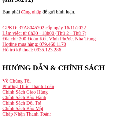
Bạn phải
đăng nhập
để gửi bình luận.
GPKD: 37A8045702 cấp ngày 16/11/2022
Làm việc: từ 8h30 - 18h00 (Thứ 2 - Thứ 7)
Địa chỉ: 200 Đoàn Kết, Vĩnh Phước, Nha Trang
Hotline mua hàng: 079.460.1170
Hỗ trợ kỹ thuật: 0935.123.286
HƯỚNG DẪN & CHÍNH SÁCH
Về Chúng Tôi
Phương Thức Thanh Toán
Chính Sách Giao Hàng
Chính Sách Bảo Hành
Chính Sách Đổi Trả
Chính Sách Bảo Mật
Chấp Nhận Thanh Toán: