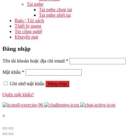
Tai nghe
Tai nghe chụp tai
Tai nghe nhét tai
Balo | Túi xách
Thiết bị mạng
Tin công nghệ
Khuyến mại
Đăng nhập
Tên tài khoản hoặc địa chỉ email
*
Mật khẩu
*
Ghi nhớ mật khẩu
Đăng nhập
Quên mật khẩu?
×