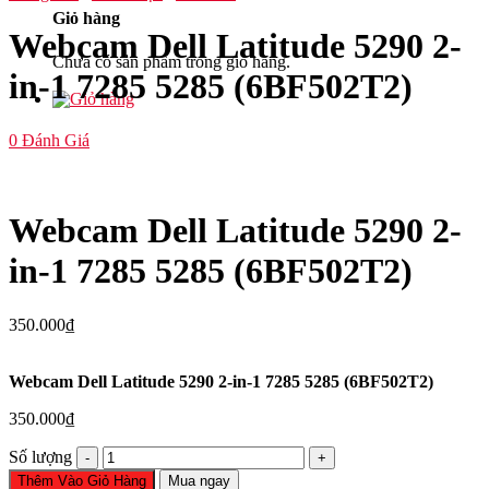
Giỏ hàng
Webcam Dell Latitude 5290 2-
Chưa có sản phẩm trong giỏ hàng.
in-1 7285 5285 (6BF502T2)
0
Đánh Giá
Webcam Dell Latitude 5290 2-
in-1 7285 5285 (6BF502T2)
350.000
₫
Webcam Dell Latitude 5290 2-in-1 7285 5285 (6BF502T2)
350.000
₫
Webcam
Số lượng
Dell
Thêm Vào Giỏ Hàng
Mua ngay