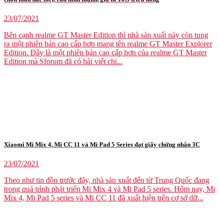
23/07/2021
Bên cạnh realme GT Master Edition thì nhà sản xuất này còn tung
ra một phiên bản cao cấp hơn mang tên realme GT Master Explorer
Edition. Đây là một phiên bản cao cấp hơn của realme GT Master
Edition mà Sforum đã có bài viết chi...
Xiaomi Mi Mix 4, Mi CC 11 và Mi Pad 5 Series đạt giấy chứng nhận 3C
23/07/2021
Theo như tin đồn trước đây, nhà sản xuất đến từ Trung Quốc đang
trong quá trình phát triển Mi Mix 4 và Mi Pad 5 series. Hôm nay, Mi
Mix 4, Mi Pad 5 series và Mi CC 11 đã xuất hiện trên cơ sở dữ...