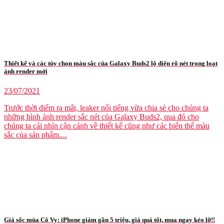
Thiết kế và các tùy chọn màu sắc của Galaxy Buds2 lộ diện rõ nét trong loạt
ảnh render mới
23/07/2021
Trước thời điểm ra mắt, leaker nổi tiếng vừa chia sẻ cho chúng ta
những hình ảnh render sắc nét của Galaxy Buds2, qua đó cho
chúng ta cái nhìn cận cảnh về thiết kế cũng như các biến thể màu
sắc của sản phẩm....
Giá sốc mùa Cô Vy: iPhone giảm gần 5 triệu, giá quá tốt, mua ngay kẻo lỡ!!