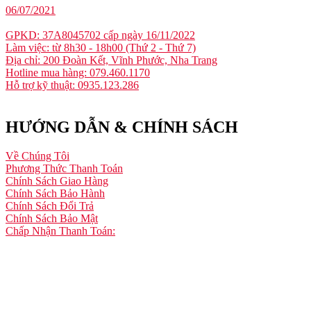
06/07/2021
GPKD: 37A8045702 cấp ngày 16/11/2022
Làm việc: từ 8h30 - 18h00 (Thứ 2 - Thứ 7)
Địa chỉ: 200 Đoàn Kết, Vĩnh Phước, Nha Trang
Hotline mua hàng: 079.460.1170
Hỗ trợ kỹ thuật: 0935.123.286
HƯỚNG DẪN & CHÍNH SÁCH
Về Chúng Tôi
Phương Thức Thanh Toán
Chính Sách Giao Hàng
Chính Sách Bảo Hành
Chính Sách Đổi Trả
Chính Sách Bảo Mật
Chấp Nhận Thanh Toán: