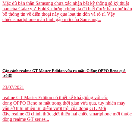
Mặc dù bản thân Samsung chưa xác nhận bất kỳ thông số kỹ thuật
nào của Galaxy Z Fold3, nhưng chúng ta đã biết được hầu như toàn
bộ thông tin về điện thoại này qua loạt tin đồn và rò rỉ. Vậy
chiếc smartphone màn hình gập mới của Samsung...
Cận cảnh realme GT Master Edition vừa ra mắt: Giống OPPO Reno quá
trời!!!
23/07/2021
realme GT Master Edition có thiết kế khá giống với các
dòng OPPO Reno ra mắt trong thời gian vừa qua, tuy nhiên máy
vẫn sở hữu nhiều ưu điểm vượt trội của dòng GT. Mới
đây, realme đã chính thức giới thiệu hai chiếc smartphone mới thuộc
dòng realme GT series...