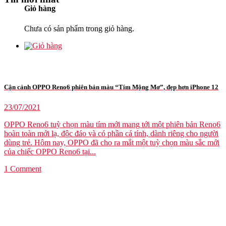
Giỏ hàng
Chưa có sản phẩm trong giỏ hàng.
Cận cảnh OPPO Reno6 phiên bản màu “Tím Mộng Mơ”, đẹp hơn iPhone 12
23/07/2021
OPPO Reno6 tuỳ chọn màu tím mới mang tới một phiên bản Reno6
hoàn toàn mới lạ, độc đáo và có phần cá tính, dành riêng cho người
dùng trẻ. Hôm nay, OPPO đã cho ra mắt một tuỳ chọn màu sắc mới
của chiếc OPPO Reno6 tại...
1 Comment