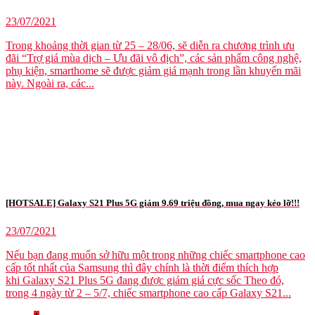
23/07/2021
Trong khoảng thời gian từ 25 – 28/06, sẽ diễn ra chương trình ưu
đãi “Trợ giá mùa dịch – Ưu đãi vô địch”, các sản phẩm công nghệ,
phụ kiện, smarthome sẽ được giảm giá mạnh trong lần khuyến mãi
này. Ngoài ra, các...
[HOTSALE] Galaxy S21 Plus 5G giảm 9.69 triệu đồng, mua ngay kẻo lỡ!!!
23/07/2021
Nếu bạn đang muốn sở hữu một trong những chiếc smartphone cao
cấp tốt nhất của Samsung thì đây chính là thời điểm thích hợp
khi Galaxy S21 Plus 5G đang được giảm giá cực sốc Theo đó,
trong 4 ngày từ 2 – 5/7, chiếc smartphone cao cấp Galaxy S21...