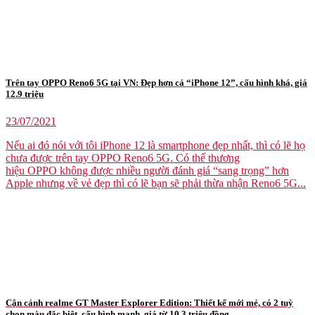
Trên tay OPPO Reno6 5G tại VN: Đẹp hơn cả “iPhone 12”, cấu hình khá, giá
12.9 triệu
23/07/2021
Nếu ai đó nói với tôi iPhone 12 là smartphone đẹp nhất, thì có lẽ họ
chưa được trên tay OPPO Reno6 5G. Có thể thương
hiệu OPPO không được nhiều người đánh giá “sang trọng” hơn
Apple nhưng về vẻ đẹp thì có lẽ bạn sẽ phải thừa nhận Reno6 5G...
Cận cảnh realme GT Master Explorer Edition: Thiết kế mới mẻ, có 2 tuỳ
chọn màu đặc biệt, cấu hình mạnh, giá từ 10.3 triệu đồng