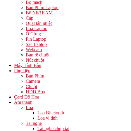
Bo mạch
Bàn Phím Laptop
Bộ Nhớ RAM
Cáp
Quạt tản nhiệt
Loa Laptop
Ổ Cứng
Pin Laptop
Sạc Laptop
Webcam
Bàn rê chuột
Nút chuột
Máy Tính Bàn
Phụ kiện
Bàn Phím
Camera
Chuột
HDD Box
Card Đồ Họa
Âm thanh
Loa
Loa Bluetooth
Loa vi tính
Tai nghe
Tai nghe chụp tai