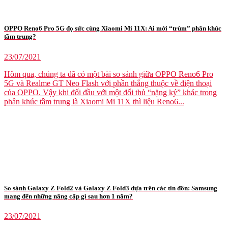
OPPO Reno6 Pro 5G đọ sức cùng Xiaomi Mi 11X: Ai mới “trùm” phân khúc
tầm trung?
23/07/2021
Hôm qua, chúng ta đã có một bài so sánh giữa OPPO Reno6 Pro
5G và Realme GT Neo Flash với phần thắng thuộc về điện thoại
của OPPO. Vậy khi đối đầu với một đối thủ “nặng ký” khác trong
phân khúc tầm trung là Xiaomi Mi 11X thì liệu Reno6...
So sánh Galaxy Z Fold2 và Galaxy Z Fold3 dựa trên các tin đồn: Samsung
mang đến những nâng cấp gì sau hơn 1 năm?
23/07/2021