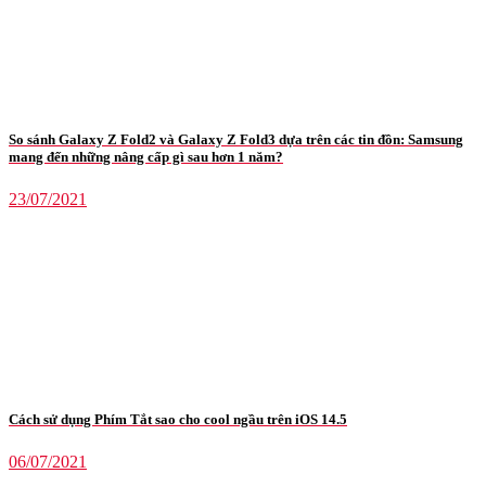
So sánh Galaxy Z Fold2 và Galaxy Z Fold3 dựa trên các tin đồn: Samsung
mang đến những nâng cấp gì sau hơn 1 năm?
23/07/2021
Cách sử dụng Phím Tắt sao cho cool ngầu trên iOS 14.5
06/07/2021