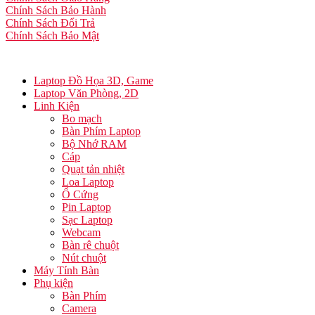
Chính Sách Bảo Hành
Chính Sách Đổi Trả
Chính Sách Bảo Mật
Laptop Đồ Họa 3D, Game
Laptop Văn Phòng, 2D
Linh Kiện
Bo mạch
Bàn Phím Laptop
Bộ Nhớ RAM
Cáp
Quạt tản nhiệt
Loa Laptop
Ổ Cứng
Pin Laptop
Sạc Laptop
Webcam
Bàn rê chuột
Nút chuột
Máy Tính Bàn
Phụ kiện
Bàn Phím
Camera