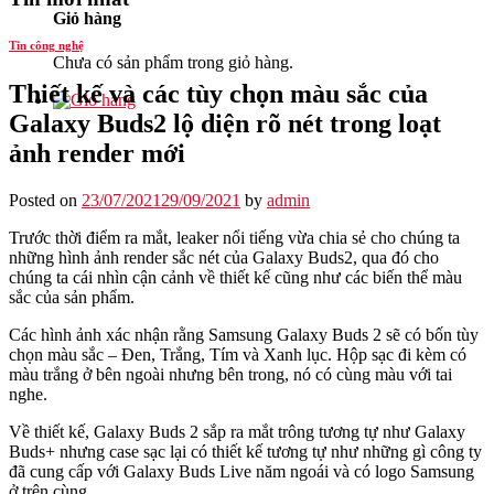
Giỏ hàng
Tin công nghệ
Chưa có sản phẩm trong giỏ hàng.
Thiết kế và các tùy chọn màu sắc của
Galaxy Buds2 lộ diện rõ nét trong loạt
ảnh render mới
Posted on
23/07/2021
29/09/2021
by
admin
Trước thời điểm ra mắt, leaker nổi tiếng vừa chia sẻ cho chúng ta
những hình ảnh render sắc nét của Galaxy Buds2, qua đó cho
chúng ta cái nhìn cận cảnh về thiết kế cũng như các biến thể màu
sắc của sản phẩm.
Các hình ảnh xác nhận rằng Samsung Galaxy Buds 2 sẽ có bốn tùy
chọn màu sắc – Đen, Trắng, Tím và Xanh lục. Hộp sạc đi kèm có
màu trắng ở bên ngoài nhưng bên trong, nó có cùng màu với tai
nghe.
Về thiết kế, Galaxy Buds 2 sắp ra mắt trông tương tự như Galaxy
Buds+ nhưng case sạc lại có thiết kế tương tự như những gì công ty
đã cung cấp với Galaxy Buds Live năm ngoái và có logo Samsung
ở trên cùng.