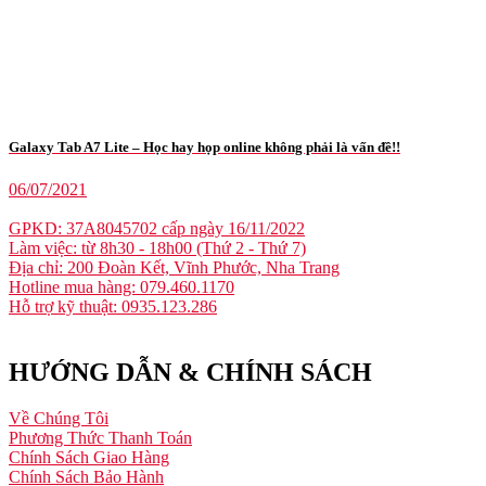
Galaxy Tab A7 Lite – Học hay họp online không phải là vấn đề!!
06/07/2021
GPKD: 37A8045702 cấp ngày 16/11/2022
Làm việc: từ 8h30 - 18h00 (Thứ 2 - Thứ 7)
Địa chỉ: 200 Đoàn Kết, Vĩnh Phước, Nha Trang
Hotline mua hàng: 079.460.1170
Hỗ trợ kỹ thuật: 0935.123.286
HƯỚNG DẪN & CHÍNH SÁCH
Về Chúng Tôi
Phương Thức Thanh Toán
Chính Sách Giao Hàng
Chính Sách Bảo Hành