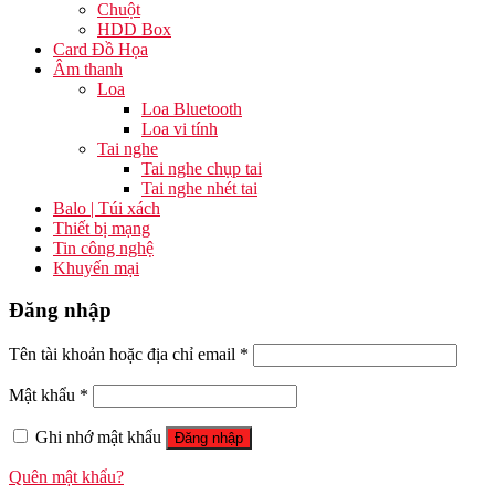
Chuột
HDD Box
Card Đồ Họa
Âm thanh
Loa
Loa Bluetooth
Loa vi tính
Tai nghe
Tai nghe chụp tai
Tai nghe nhét tai
Balo | Túi xách
Thiết bị mạng
Tin công nghệ
Khuyến mại
Đăng nhập
Tên tài khoản hoặc địa chỉ email
*
Mật khẩu
*
Ghi nhớ mật khẩu
Đăng nhập
Quên mật khẩu?