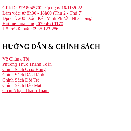
GPKD: 37A8045702 cấp ngày 16/11/2022
Làm việc: từ 8h30 - 18h00 (Thứ 2 - Thứ 7)
Địa chỉ: 200 Đoàn Kết, Vĩnh Phước, Nha Trang
Hotline mua hàng: 079.460.1170
Hỗ trợ kỹ thuật: 0935.123.286
HƯỚNG DẪN & CHÍNH SÁCH
Về Chúng Tôi
Phương Thức Thanh Toán
Chính Sách Giao Hàng
Chính Sách Bảo Hành
Chính Sách Đổi Trả
Chính Sách Bảo Mật
Chấp Nhận Thanh Toán: