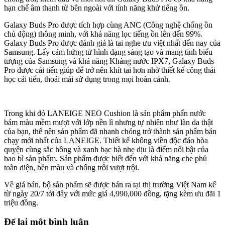
hạn chế âm thanh từ bên ngoài với tính năng khử tiếng ồn.
Galaxy Buds Pro được tích hợp cùng ANC (Công nghệ chống ồn
chủ động) thông minh, với khả năng lọc tiếng ồn lên đến 99%.
Galaxy Buds Pro được đánh giá là tai nghe ưu việt nhất đến nay của
Samsung. Lấy cảm hứng từ hình dạng sáng tạo và mang tính biểu
tượng của Samsung và khả năng Kháng nước IPX7, Galaxy Buds
Pro được cải tiến giúp để trở nên khít tai hơn nhờ thiết kế công thái
học cải tiến, thoải mái sử dụng trong mọi hoàn cảnh.
Trong khi đó LANEIGE NEO Cushion là sản phẩm phấn nước
bám màu mềm mượt với lớp nền lì nhưng tự nhiên như làn da thật
của bạn, thế nên sản phẩm đã nhanh chóng trở thành sản phẩm bán
chạy mới nhất của LANEIGE. Thiết kế không viền độc đáo hòa
quyện cùng sắc hồng và xanh bạc hà nhẹ dịu là điểm nổi bật của
bao bì sản phẩm. Sản phẩm được biết đến với khả năng che phủ
toàn diện, bền màu và chống trôi vượt trội.
Về giá bán, bộ sản phẩm sẽ được bán ra tại thị trường Việt Nam kể
từ ngày 20/7 tới đây với mức giá 4,990,000 đồng, tặng kèm ưu đãi 1
triệu đồng.
Để lại một bình luận