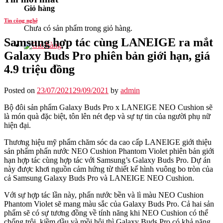
Giỏ hàng
Tin công nghệ
Chưa có sản phẩm trong giỏ hàng.
Samsung hợp tác cùng LANEIGE ra mắt
Galaxy Buds Pro phiên bản giới hạn, giá
4.9 triệu đồng
Posted on
23/07/2021
29/09/2021
by
admin
Bộ đôi sản phẩm Galaxy Buds Pro x LANEIGE NEO Cushion sẽ
là món quà đặc biệt, tôn lên nét đẹp và sự tự tin của người phụ nữ
hiện đại.
Thương hiệu mỹ phẩm chăm sóc da cao cấp LANEIGE giới thiệu
sản phẩm phấn nước NEO Cushion Phantom Violet phiên bản giới
hạn hợp tác cùng hợp tác với Samsung’s Galaxy Buds Pro. Dự án
này được khơi nguồn cảm hứng từ thiết kế hình vuông bo tròn của
cả Samsung Galaxy Buds Pro và LANEIGE NEO Cushion.
Với sự hợp tác lần này, phấn nước bền và lì màu NEO Cushion
Phantom Violet sẽ mang màu sắc của Galaxy Buds Pro. Cả hai sản
phẩm sẽ có sự tương đồng về tính năng khi NEO Cushion có thể
chống trôi, kiềm dầu và mồi hôi thì Galaxy Buds Pro có khả năng