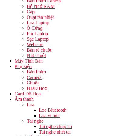
Bàn Phím Laptop
Bộ Nhớ RAM
Cáp
Quạt tản nhiệt
Loa Laptop
Ổ Cứng
Pin Laptop
Sạc Laptop
Webcam
Bàn rê chuột
Nút chuột
Máy Tính Bàn
Phụ kiện
Bàn Phím
Camera
Chuột
HDD Box
Card Đồ Họa
Âm thanh
Loa
Loa Bluetooth
Loa vi tính
Tai nghe
Tai nghe chụp tai
Tai nghe nhét tai