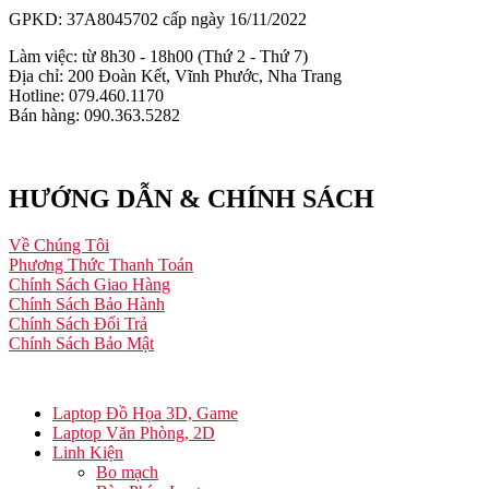
GPKD: 37A8045702 cấp ngày 16/11/2022
Làm việc: từ 8h30 - 18h00 (Thứ 2 - Thứ 7)
Địa chỉ: 200 Đoàn Kết, Vĩnh Phước, Nha Trang
Hotline: 079.460.1170
Bán hàng: 090.363.5282
HƯỚNG DẪN & CHÍNH SÁCH
Về Chúng Tôi
Phương Thức Thanh Toán
Chính Sách Giao Hàng
Chính Sách Bảo Hành
Chính Sách Đổi Trả
Chính Sách Bảo Mật
Laptop Đồ Họa 3D, Game
Laptop Văn Phòng, 2D
Linh Kiện
Bo mạch