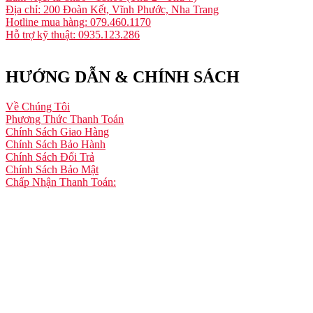
Địa chỉ: 200 Đoàn Kết, Vĩnh Phước, Nha Trang
Hotline mua hàng: 079.460.1170
Hỗ trợ kỹ thuật: 0935.123.286
HƯỚNG DẪN & CHÍNH SÁCH
Về Chúng Tôi
Phương Thức Thanh Toán
Chính Sách Giao Hàng
Chính Sách Bảo Hành
Chính Sách Đổi Trả
Chính Sách Bảo Mật
Chấp Nhận Thanh Toán: