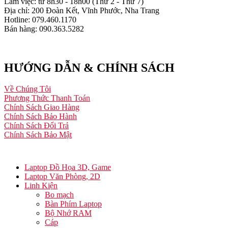
Làm việc: từ 8h30 - 18h00 (Thứ 2 - Thứ 7)
Địa chỉ: 200 Đoàn Kết, Vĩnh Phước, Nha Trang
Hotline: 079.460.1170
Bán hàng: 090.363.5282
HƯỚNG DẪN & CHÍNH SÁCH
Về Chúng Tôi
Phương Thức Thanh Toán
Chính Sách Giao Hàng
Chính Sách Bảo Hành
Chính Sách Đổi Trả
Chính Sách Bảo Mật
Laptop Đồ Họa 3D, Game
Laptop Văn Phòng, 2D
Linh Kiện
Bo mạch
Bàn Phím Laptop
Bộ Nhớ RAM
Cáp