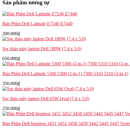
Sản phẩm tương tự
T470
A475
T480
A485
Bàn Phím Dell Latitude E7240 E7440
số
lượng
200.000
₫
Sạc tháo máy laptop Dell 180W (7.4 x 5.0)
650.000
₫
Bàn Phím Dell Latitude 5300 5300 (2-in-1) 7300 5310 5310 (2-in-1)
350.000
₫
Sạc tháo máy laptop Dell 65W Oval (7.4 x 5.0)
250.000
₫
Bàn Phím Dell Inspiron 3451 3452 3458 3459 5442 5445 5447 Vost