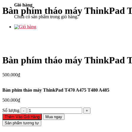
Giỏ hàng
Bàn phím tháo máy ThinkPad T
Chưa có sản phẩm trong giỏ hàng.
Bàn phím tháo máy ThinkPad T
500.000
₫
Bàn phím tháo máy ThinkPad T470 A475 T480 A485
500.000
₫
Bàn
Số lượng
phím
Thêm Vào Giỏ Hàng
Mua ngay
tháo
Sản phẩm tương tự
máy
ThinkPad