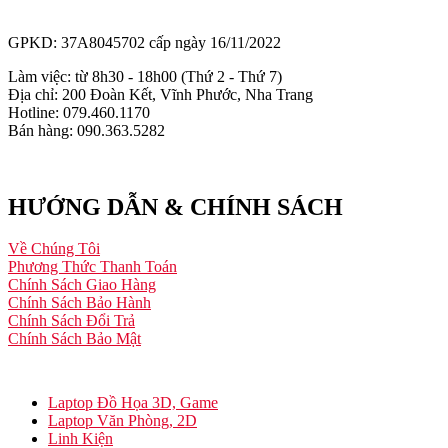
GPKD: 37A8045702 cấp ngày 16/11/2022
Làm việc: từ 8h30 - 18h00 (Thứ 2 - Thứ 7)
Địa chỉ: 200 Đoàn Kết, Vĩnh Phước, Nha Trang
Hotline: 079.460.1170
Bán hàng: 090.363.5282
HƯỚNG DẪN & CHÍNH SÁCH
Về Chúng Tôi
Phương Thức Thanh Toán
Chính Sách Giao Hàng
Chính Sách Bảo Hành
Chính Sách Đổi Trả
Chính Sách Bảo Mật
Laptop Đồ Họa 3D, Game
Laptop Văn Phòng, 2D
Linh Kiện