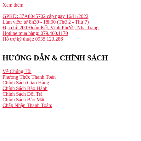
Xem thêm
GPKD: 37A8045702 cấp ngày 16/11/2022
Làm việc: từ 8h30 - 18h00 (Thứ 2 - Thứ 7)
Địa chỉ: 200 Đoàn Kết, Vĩnh Phước, Nha Trang
Hotline mua hàng: 079.460.1170
Hỗ trợ kỹ thuật: 0935.123.286
HƯỚNG DẪN & CHÍNH SÁCH
Về Chúng Tôi
Phương Thức Thanh Toán
Chính Sách Giao Hàng
Chính Sách Bảo Hành
Chính Sách Đổi Trả
Chính Sách Bảo Mật
Chấp Nhận Thanh Toán: