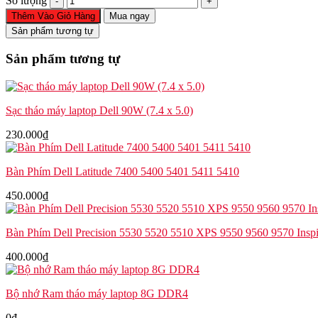
Số lượng
phím
Thêm Vào Giỏ Hàng
Mua ngay
ThinkPad
Sản phẩm tương tự
E531
E540
Sản phẩm tương tự
L540
L560
T540
T540p
Sạc tháo máy laptop Dell 90W (7.4 x 5.0)
T550
T560
230.000
₫
W540
W541
W550
Bàn Phím Dell Latitude 7400 5400 5401 5411 5410
W550s
P50
450.000
₫
số
lượng
Bàn Phím Dell Precision 5530 5520 5510 XPS 9550 9560 9570 Insp
400.000
₫
Bộ nhớ Ram tháo máy laptop 8G DDR4
0
₫