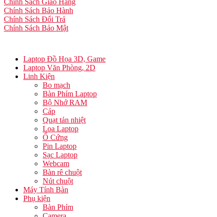
Chính Sách Giao Hàng
Chính Sách Bảo Hành
Chính Sách Đổi Trả
Chính Sách Bảo Mật
Laptop Đồ Họa 3D, Game
Laptop Văn Phòng, 2D
Linh Kiện
Bo mạch
Bàn Phím Laptop
Bộ Nhớ RAM
Cáp
Quạt tản nhiệt
Loa Laptop
Ổ Cứng
Pin Laptop
Sạc Laptop
Webcam
Bàn rê chuột
Nút chuột
Máy Tính Bàn
Phụ kiện
Bàn Phím
Camera