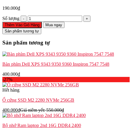
190.000
₫
Cáp
Số lượng
màn
Thêm Vào Giỏ Hàng
Mua ngay
hình
Sản phẩm tương tự
Dell
Latitude
Sản phẩm tương tự
5500
5501
5510
5511
Bàn phím Dell XPS 9343 9350 9360 Inspiron 7547 7548
Precision
3540
400.000
₫
3541
-27%
3550
3551
Hết hàng
06NNWK
số
Ổ cứng SSD M2 2280 NVMe 256GB
lượng
400.000
₫
Giá niêm yết:
550.000
₫
Bộ nhớ Ram laptop 2nd 16G DDR4 2400