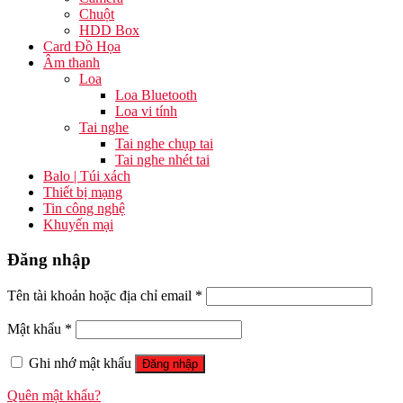
Chuột
HDD Box
Card Đồ Họa
Âm thanh
Loa
Loa Bluetooth
Loa vi tính
Tai nghe
Tai nghe chụp tai
Tai nghe nhét tai
Balo | Túi xách
Thiết bị mạng
Tin công nghệ
Khuyến mại
Đăng nhập
Tên tài khoản hoặc địa chỉ email
*
Mật khẩu
*
Ghi nhớ mật khẩu
Đăng nhập
Quên mật khẩu?