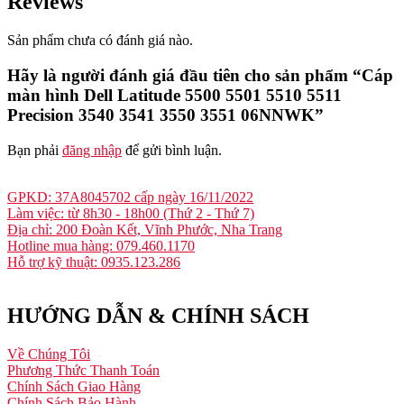
Reviews
Sản phẩm chưa có đánh giá nào.
Hãy là người đánh giá đầu tiên cho sản phẩm “Cáp
màn hình Dell Latitude 5500 5501 5510 5511
Precision 3540 3541 3550 3551 06NNWK”
Bạn phải
đăng nhập
để gửi bình luận.
GPKD: 37A8045702 cấp ngày 16/11/2022
Làm việc: từ 8h30 - 18h00 (Thứ 2 - Thứ 7)
Địa chỉ: 200 Đoàn Kết, Vĩnh Phước, Nha Trang
Hotline mua hàng: 079.460.1170
Hỗ trợ kỹ thuật: 0935.123.286
HƯỚNG DẪN & CHÍNH SÁCH
Về Chúng Tôi
Phương Thức Thanh Toán
Chính Sách Giao Hàng
Chính Sách Bảo Hành