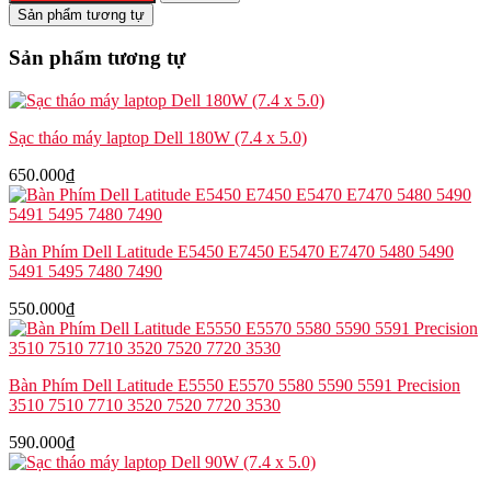
Dell
Sản phẩm tương tự
Precision
7530
Sản phẩm tương tự
7540
60T5G
số
lượng
Sạc tháo máy laptop Dell 180W (7.4 x 5.0)
650.000
₫
Bàn Phím Dell Latitude E5450 E7450 E5470 E7470 5480 5490
5491 5495 7480 7490
550.000
₫
Bàn Phím Dell Latitude E5550 E5570 5580 5590 5591 Precision
3510 7510 7710 3520 7520 7720 3530
590.000
₫