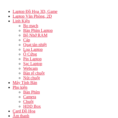
Laptop Đồ Họa 3D, Game
Laptop Văn Phòng, 2D
Linh Kiện
Bo mạch
Bàn Phím Laptop
Bộ Nhớ RAM
Cáp
Quạt tản nhiệt
Loa Laptop
Ổ Cứng
Pin Laptop
Sạc Laptop
Webcam
Bàn rê chuột
Nút chuột
Máy Tính Bàn
Phụ kiện
Bàn Phím
Camera
Chuột
HDD Box
Card Đồ Họa
Âm thanh