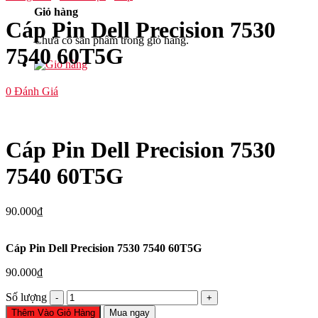
Giỏ hàng
Cáp Pin Dell Precision 7530
Chưa có sản phẩm trong giỏ hàng.
7540 60T5G
0
Đánh Giá
Cáp Pin Dell Precision 7530
7540 60T5G
90.000
₫
Cáp Pin Dell Precision 7530 7540 60T5G
90.000
₫
Cáp
Số lượng
Pin
Thêm Vào Giỏ Hàng
Mua ngay