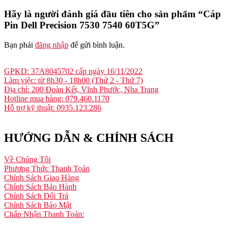
Hãy là người đánh giá đầu tiên cho sản phẩm “Cáp
Pin Dell Precision 7530 7540 60T5G”
Bạn phải
đăng nhập
để gửi bình luận.
GPKD: 37A8045702 cấp ngày 16/11/2022
Làm việc: từ 8h30 - 18h00 (Thứ 2 - Thứ 7)
Địa chỉ: 200 Đoàn Kết, Vĩnh Phước, Nha Trang
Hotline mua hàng: 079.460.1170
Hỗ trợ kỹ thuật: 0935.123.286
HƯỚNG DẪN & CHÍNH SÁCH
Về Chúng Tôi
Phương Thức Thanh Toán
Chính Sách Giao Hàng
Chính Sách Bảo Hành
Chính Sách Đổi Trả
Chính Sách Bảo Mật
Chấp Nhận Thanh Toán: