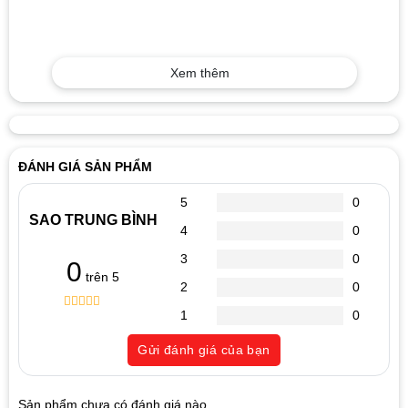
Xem thêm
ĐÁNH GIÁ SẢN PHẨM
5
0
SAO TRUNG BÌNH
4
0
3
0
0
trên 5
2
0
1
0
0
5
0
out
Gửi đánh giá của bạn
of
based
on
customer
Sản phẩm chưa có đánh giá nào.