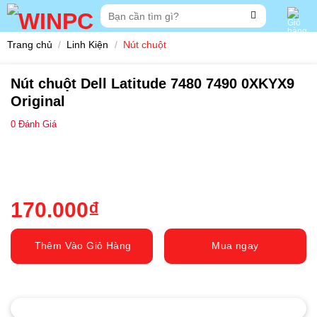
Skip
Tìm
to
kiếm:
content
Trang chủ
/
Linh Kiện
/
Nút chuột
Nút chuột Dell Latitude 7480 7490 0XKYX9
Original
0
Đánh Giá
170.000
₫
Thêm Vào Giỏ Hàng
Mua ngay