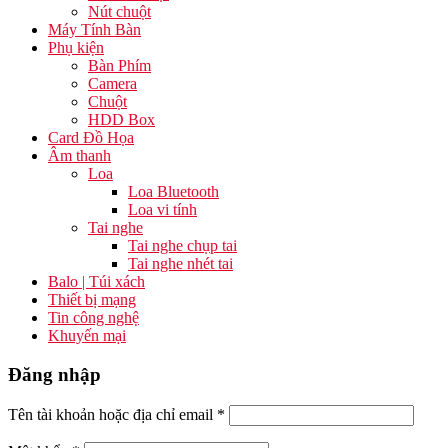
Nút chuột
Máy Tính Bàn
Phụ kiện
Bàn Phím
Camera
Chuột
HDD Box
Card Đồ Họa
Âm thanh
Loa
Loa Bluetooth
Loa vi tính
Tai nghe
Tai nghe chụp tai
Tai nghe nhét tai
Balo | Túi xách
Thiết bị mạng
Tin công nghệ
Khuyến mại
Đăng nhập
Tên tài khoản hoặc địa chỉ email
*