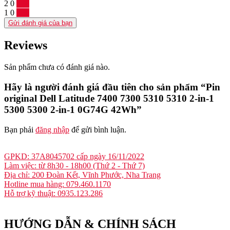
2
0
0 %
1
0
0 %
Gửi đánh giá của bạn
Reviews
Sản phẩm chưa có đánh giá nào.
Hãy là người đánh giá đầu tiên cho sản phẩm “Pin
original Dell Latitude 7400 7300 5310 5310 2-in-1
5300 5300 2-in-1 0G74G 42Wh”
Bạn phải
đăng nhập
để gửi bình luận.
GPKD: 37A8045702 cấp ngày 16/11/2022
Làm việc: từ 8h30 - 18h00 (Thứ 2 - Thứ 7)
Địa chỉ: 200 Đoàn Kết, Vĩnh Phước, Nha Trang
Hotline mua hàng: 079.460.1170
Hỗ trợ kỹ thuật: 0935.123.286
HƯỚNG DẪN & CHÍNH SÁCH