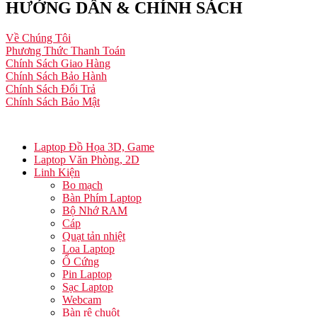
HƯỚNG DẪN & CHÍNH SÁCH
Về Chúng Tôi
Phương Thức Thanh Toán
Chính Sách Giao Hàng
Chính Sách Bảo Hành
Chính Sách Đổi Trả
Chính Sách Bảo Mật
Laptop Đồ Họa 3D, Game
Laptop Văn Phòng, 2D
Linh Kiện
Bo mạch
Bàn Phím Laptop
Bộ Nhớ RAM
Cáp
Quạt tản nhiệt
Loa Laptop
Ổ Cứng
Pin Laptop
Sạc Laptop
Webcam
Bàn rê chuột