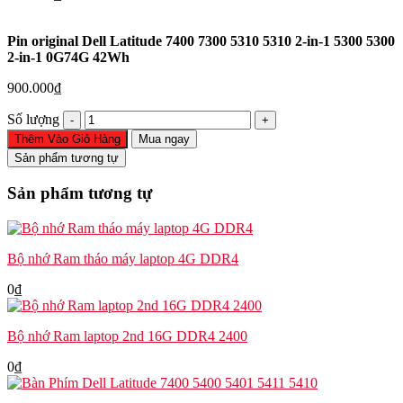
Pin original Dell Latitude 7400 7300 5310 5310 2-in-1 5300 5300
2-in-1 0G74G 42Wh
900.000
₫
Pin
Số lượng
original
Thêm Vào Giỏ Hàng
Mua ngay
Dell
Sản phẩm tương tự
Latitude
7400
Sản phẩm tương tự
7300
5310
5310
2-
Bộ nhớ Ram tháo máy laptop 4G DDR4
in-
1
0
₫
5300
5300
2-
Bộ nhớ Ram laptop 2nd 16G DDR4 2400
in-
1
0
₫
0G74G
42Wh