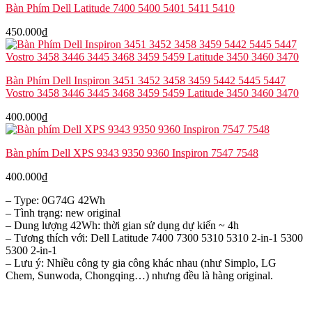
số
Bàn Phím Dell Latitude 7400 5400 5401 5411 5410
lượng
450.000
₫
Bàn Phím Dell Inspiron 3451 3452 3458 3459 5442 5445 5447
Vostro 3458 3446 3445 3468 3459 5459 Latitude 3450 3460 3470
400.000
₫
Bàn phím Dell XPS 9343 9350 9360 Inspiron 7547 7548
400.000
₫
– Type: 0G74G 42Wh
– Tình trạng: new original
– Dung lượng 42Wh: thời gian sử dụng dự kiến ~ 4h
– Tương thích với: Dell Latitude 7400 7300 5310 5310 2-in-1 5300
5300 2-in-1
– Lưu ý: Nhiều công ty gia công khác nhau (như Simplo, LG
Chem, Sunwoda, Chongqing…) nhưng đều là hàng original.