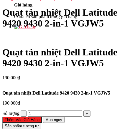
Giỏ hàng
Quạt tản nhiệt Dell Latitude
Chưa có sản phẩm trong giỏ hàng.
9420 9430 2-in-1 VGJW5
Quạt tản nhiệt Dell Latitude
9420 9430 2-in-1 VGJW5
190.000
₫
Quạt tản nhiệt Dell Latitude 9420 9430 2-in-1 VGJW5
190.000
₫
Quạt
Số lượng
tản
Thêm Vào Giỏ Hàng
Mua ngay
nhiệt
Sản phẩm tương tự
Dell