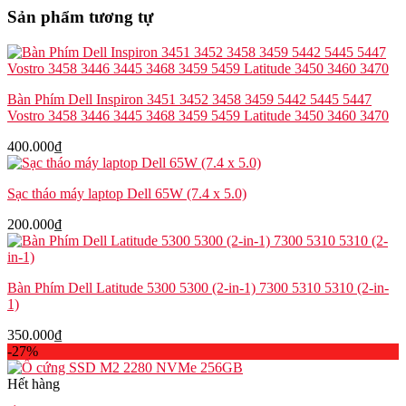
Latitude
Sản phẩm tương tự
9420
9430
2-
in-
1
Bàn Phím Dell Inspiron 3451 3452 3458 3459 5442 5445 5447
VGJW5
Vostro 3458 3446 3445 3468 3459 5459 Latitude 3450 3460 3470
số
lượng
400.000
₫
Sạc tháo máy laptop Dell 65W (7.4 x 5.0)
200.000
₫
Bàn Phím Dell Latitude 5300 5300 (2-in-1) 7300 5310 5310 (2-in-
1)
350.000
₫
-27%
Hết hàng