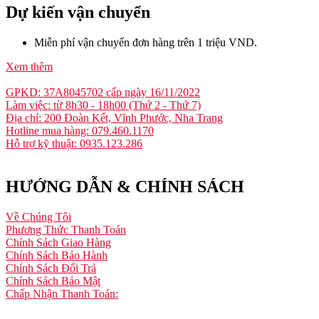
Dự kiến vận chuyển
Miễn phí vận chuyển đơn hàng trên 1 triệu VND.
Xem thêm
GPKD: 37A8045702 cấp ngày 16/11/2022
Làm việc: từ 8h30 - 18h00 (Thứ 2 - Thứ 7)
Địa chỉ: 200 Đoàn Kết, Vĩnh Phước, Nha Trang
Hotline mua hàng: 079.460.1170
Hỗ trợ kỹ thuật: 0935.123.286
HƯỚNG DẪN & CHÍNH SÁCH
Về Chúng Tôi
Phương Thức Thanh Toán
Chính Sách Giao Hàng
Chính Sách Bảo Hành
Chính Sách Đổi Trả
Chính Sách Bảo Mật
Chấp Nhận Thanh Toán: