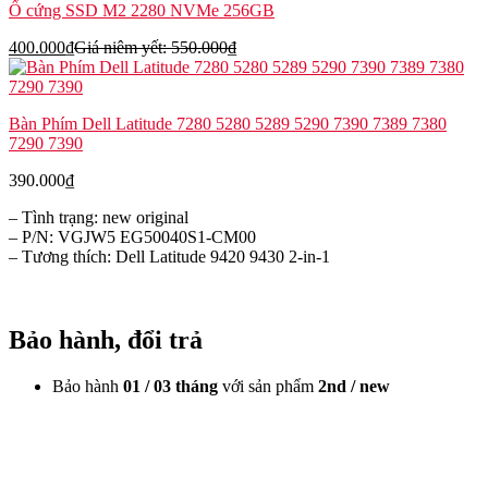
Ổ cứng SSD M2 2280 NVMe 256GB
400.000
₫
Giá niêm yết:
550.000
₫
Bàn Phím Dell Latitude 7280 5280 5289 5290 7390 7389 7380
7290 7390
390.000
₫
– Tình trạng: new original
– P/N: VGJW5 EG50040S1-CM00
– Tương thích: Dell Latitude 9420 9430 2-in-1
Bảo hành, đổi trả
Bảo hành
01 / 03 tháng
với sản phẩm
2nd / new