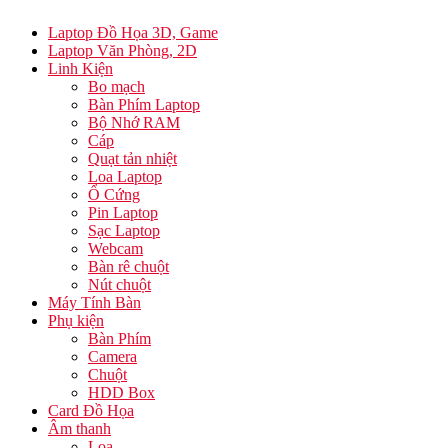
Laptop Đồ Họa 3D, Game
Laptop Văn Phòng, 2D
Linh Kiện
Bo mạch
Bàn Phím Laptop
Bộ Nhớ RAM
Cáp
Quạt tản nhiệt
Loa Laptop
Ổ Cứng
Pin Laptop
Sạc Laptop
Webcam
Bàn rê chuột
Nút chuột
Máy Tính Bàn
Phụ kiện
Bàn Phím
Camera
Chuột
HDD Box
Card Đồ Họa
Âm thanh
Loa