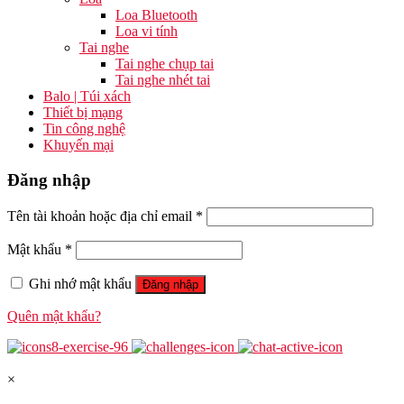
Loa Bluetooth
Loa vi tính
Tai nghe
Tai nghe chụp tai
Tai nghe nhét tai
Balo | Túi xách
Thiết bị mạng
Tin công nghệ
Khuyến mại
Đăng nhập
Tên tài khoản hoặc địa chỉ email
*
Mật khẩu
*
Ghi nhớ mật khẩu
Đăng nhập
Quên mật khẩu?
×