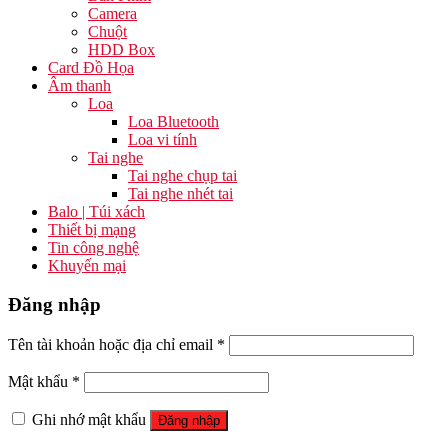
Camera
Chuột
HDD Box
Card Đồ Họa
Âm thanh
Loa
Loa Bluetooth
Loa vi tính
Tai nghe
Tai nghe chụp tai
Tai nghe nhét tai
Balo | Túi xách
Thiết bị mạng
Tin công nghệ
Khuyến mại
Đăng nhập
Tên tài khoản hoặc địa chỉ email
*
Mật khẩu
*
Ghi nhớ mật khẩu
Đăng nhập