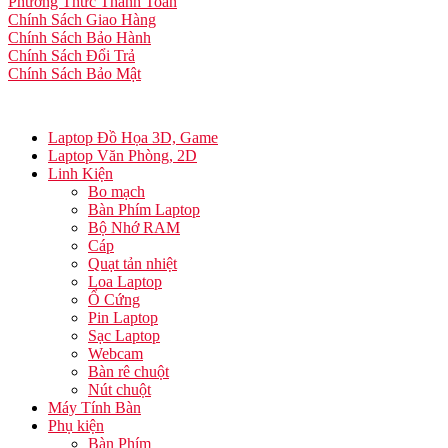
Phương Thức Thanh Toán
Chính Sách Giao Hàng
Chính Sách Bảo Hành
Chính Sách Đổi Trả
Chính Sách Bảo Mật
Laptop Đồ Họa 3D, Game
Laptop Văn Phòng, 2D
Linh Kiện
Bo mạch
Bàn Phím Laptop
Bộ Nhớ RAM
Cáp
Quạt tản nhiệt
Loa Laptop
Ổ Cứng
Pin Laptop
Sạc Laptop
Webcam
Bàn rê chuột
Nút chuột
Máy Tính Bàn
Phụ kiện
Bàn Phím