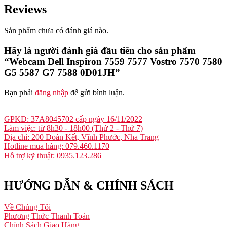
Reviews
Sản phẩm chưa có đánh giá nào.
Hãy là người đánh giá đầu tiên cho sản phẩm
“Webcam Dell Inspiron 7559 7577 Vostro 7570 7580
G5 5587 G7 7588 0D01JH”
Bạn phải
đăng nhập
để gửi bình luận.
GPKD: 37A8045702 cấp ngày 16/11/2022
Làm việc: từ 8h30 - 18h00 (Thứ 2 - Thứ 7)
Địa chỉ: 200 Đoàn Kết, Vĩnh Phước, Nha Trang
Hotline mua hàng: 079.460.1170
Hỗ trợ kỹ thuật: 0935.123.286
HƯỚNG DẪN & CHÍNH SÁCH
Về Chúng Tôi
Phương Thức Thanh Toán
Chính Sách Giao Hàng