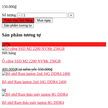
150.000
₫
Webcam
Số lượng
Dell
Thêm Vào Giỏ Hàng
Mua ngay
Inspiron
Sản phẩm tương tự
7559
7577
Sản phẩm tương tự
Vostro
7570
-27%
7580
G5
Hết hàng
5587
G7
Ổ cứng SSD M2 2280 NVMe 256GB
7588
0D01JH
400.000
₫
Giá niêm yết:
550.000
₫
số
lượng
Bộ nhớ Ram laptop 2nd 16G DDR4 2400
0
₫
Bộ nhớ Ram tháo máy laptop 8G DDR4